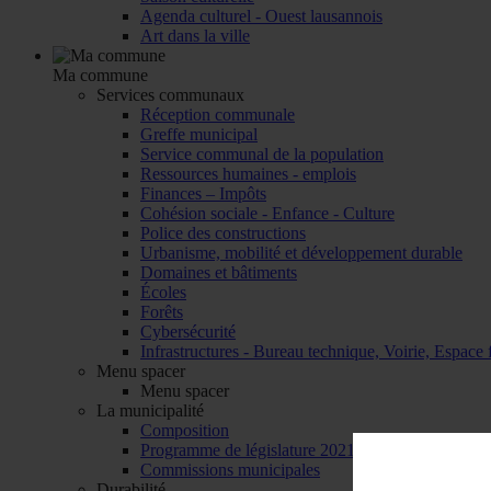
Agenda culturel - Ouest lausannois
Art dans la ville
Ma commune
Services communaux
Réception communale
Greffe municipal
Service communal de la population
Ressources humaines - emplois
Finances – Impôts
Cohésion sociale - Enfance - Culture
Police des constructions
Urbanisme, mobilité et développement durable
Domaines et bâtiments
Écoles
Forêts
Cybersécurité
Infrastructures - Bureau technique, Voirie, Espace f
Menu spacer
Menu spacer
La municipalité
Composition
Programme de législature 2021-2026
Commissions municipales
Durabilité