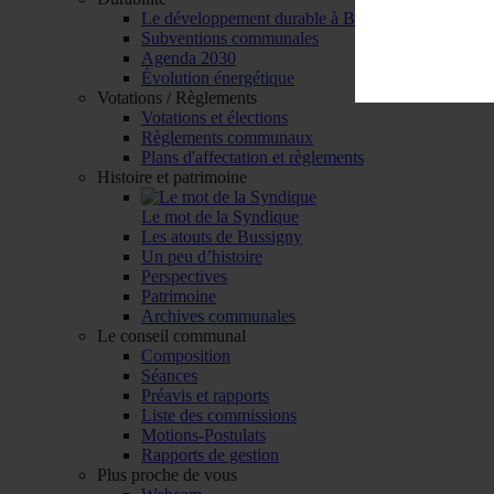
Le développement durable à Bussigny
Subventions communales
Agenda 2030
Évolution énergétique
Votations / Règlements
Votations et élections
Règlements communaux
Plans d'affectation et règlements
Histoire et patrimoine
Le mot de la Syndique
Les atouts de Bussigny
Un peu d’histoire
Perspectives
Patrimoine
Archives communales
Le conseil communal
Composition
Séances
Préavis et rapports
Liste des commissions
Motions-Postulats
Rapports de gestion
Plus proche de vous