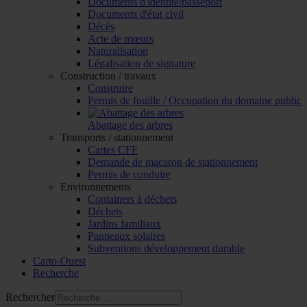
Documents d'identité/passeport
Documents d'état civil
Décès
Acte de mœurs
Naturalisation
Légalisation de signature
Construction / travaux
Construire
Permis de fouille / Occupation du domaine public
Abattage des arbres
Transports / stationnement
Cartes CFF
Demande de macaron de stationnement
Permis de conduire
Environnements
Containers à déchets
Déchets
Jardins familiaux
Panneaux solaires
Subventions développement durable
Carto-Ouest
Recherche
Rechercher