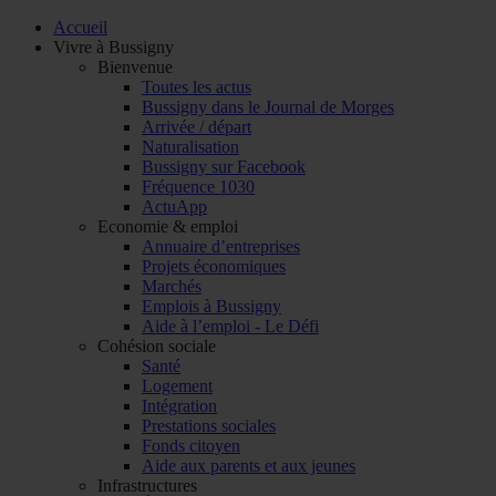
Accueil
Vivre à Bussigny
Bienvenue
Toutes les actus
Bussigny dans le Journal de Morges
Arrivée / départ
Naturalisation
Bussigny sur Facebook
Fréquence 1030
ActuApp
Economie & emploi
Annuaire d’entreprises
Projets économiques
Marchés
Emplois à Bussigny
Aide à l’emploi - Le Défi
Cohésion sociale
Santé
Logement
Intégration
Prestations sociales
Fonds citoyen
Aide aux parents et aux jeunes
Infrastructures