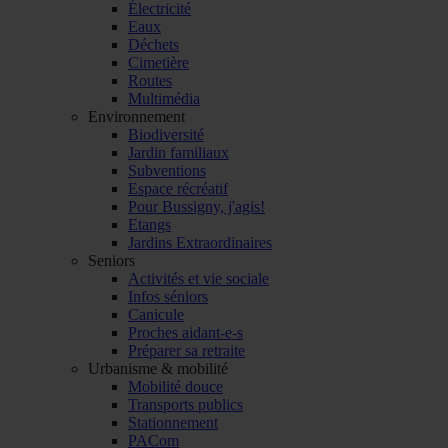
Électricité
Eaux
Déchets
Cimetière
Routes
Multimédia
Environnement
Biodiversité
Jardin familiaux
Subventions
Espace récréatif
Pour Bussigny, j'agis!
Etangs
Jardins Extraordinaires
Seniors
Activités et vie sociale
Infos séniors
Canicule
Proches aidant-e-s
Préparer sa retraite
Urbanisme & mobilité
Mobilité douce
Transports publics
Stationnement
PACom