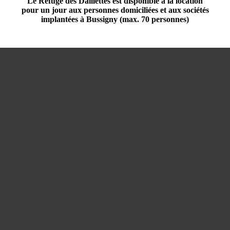
Le Refuge des Daillettes est disponible à la location
pour un jour aux personnes domiciliées et aux sociétés
implantées à Bussigny (max. 70 personnes)