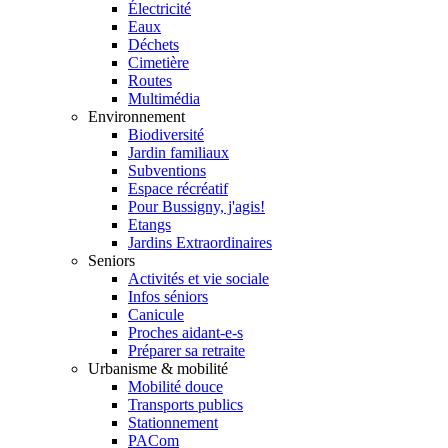
Électricité
Eaux
Déchets
Cimetière
Routes
Multimédia
Environnement
Biodiversité
Jardin familiaux
Subventions
Espace récréatif
Pour Bussigny, j'agis!
Etangs
Jardins Extraordinaires
Seniors
Activités et vie sociale
Infos séniors
Canicule
Proches aidant-e-s
Préparer sa retraite
Urbanisme & mobilité
Mobilité douce
Transports publics
Stationnement
PACom