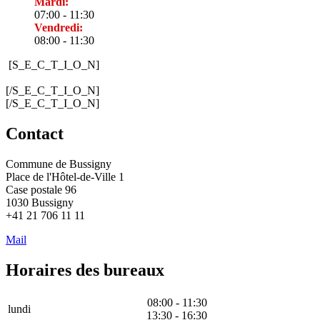
Mardi:
07:00 - 11:30
Vendredi:
08:00 - 11:30
[S_E_C_T_I_O_N]
[/S_E_C_T_I_O_N]
[/S_E_C_T_I_O_N]
Contact
Commune de Bussigny
Place de l'Hôtel-de-Ville 1
Case postale 96
1030 Bussigny
+41 21 706 11 11
Mail
Horaires des bureaux
08:00 - 11:30
lundi
13:30 - 16:30