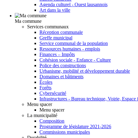
Agenda culturel - Ouest lausannois
Art dans la ville
Ma commune
Services communaux
Réception communale
Greffe municipal
Service communal de la population
Ressources humaines - emplois
Finances – Impôts
Cohésion sociale - Enfance - Culture
Police des constructions
Urbanisme, mobilité et développement durable
Domaines et bâtiments
Écoles
Forêts
Cybersécurité
Infrastructures - Bureau technique, Voirie, Espace f
Menu spacer
Menu spacer
La municipalité
Composition
Programme de législature 2021-2026
Commissions municipales
Durabilité