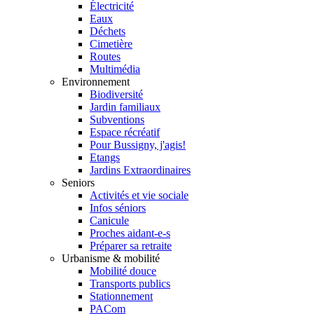
Électricité
Eaux
Déchets
Cimetière
Routes
Multimédia
Environnement
Biodiversité
Jardin familiaux
Subventions
Espace récréatif
Pour Bussigny, j'agis!
Etangs
Jardins Extraordinaires
Seniors
Activités et vie sociale
Infos séniors
Canicule
Proches aidant-e-s
Préparer sa retraite
Urbanisme & mobilité
Mobilité douce
Transports publics
Stationnement
PACom