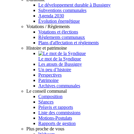
Le développement durable à Bussigny
Subventions communales
Agenda 2030
Évolution énergétique
Votations / Règlements
Votations et élections
Règlements communaux
Plans d'affectation et règlements
Histoire et patrimoine
Le mot de la Syndique
Les atouts de Bussigny
Un peu d’histoire
Perspectives
Patrimoine
Archives communales
Le conseil communal
Composition
Séances
Préavis et rapports
Liste des commissions
Motions-Postulats
Rapports de gestion
Plus proche de vous