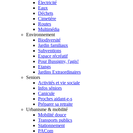
Électricité
Eaux
Déchets
Cimetière
Routes
Multimédia
Environnement
Biodiversité
Jardin familiaux
Subventions
Espace récréatif
Pour Bussigny, j'agis!
Etangs
Jardins Extraordinaires
Seniors
Activités et vie sociale
Infos séniors
Canicule
Proches aidant-e-s
Préparer sa retraite
Urbanisme & mobilité
Mobilité douce
Transports publics
Stationnement
PACom