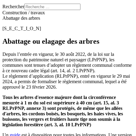
Rechercher
Construction / travaux
Abattage des arbres
[S_E_C_T_I_O_N]
Abattage ou elagage des arbres
Depuis l’entrée en vigueur, le 30 août 2022, de la loi sur la
protection du patrimoine naturel et paysager (LPrPNP), les
communes sont tenues d’adopter un règlement communal conforme
à ce nouveau cadre légal (art. 14, al. 2 LPrPNP).
Le règlement d’application (RLPrPNP), entré en vigueur le 29 mai
2024, a permis de formaliser le règlement communal, lequel a été
approuvé le 23 février 2026.
Tous les arbres d'essence majeure dont la circonférence
mesurée à 1 m du sol est supérieure à 40 cm (art. 15, al. 3
RLPrPNP, annexe 3) sont protégés, de même que les allées
d'arbres, les cordons boisés, les bosquets, les haies vives, les
buissons, les vergers et fruitiers haute tige non soumis à la
législation forestière (art. 3, al. 10 LPrPNP)
Un
guide
est à disposition pour toutes les informations. Une version