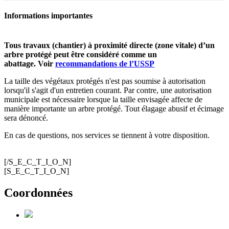
Informations importantes
Tous travaux (chantier) à proximité directe (zone vitale) d’un
arbre protégé peut être considéré comme un
abattage. Voir
recommandations de l’USSP
La taille des végétaux protégés n'est pas soumise à autorisation
lorsqu'il s'agit d'un entretien courant. Par contre, une autorisation
municipale est nécessaire lorsque la taille envisagée affecte de
manière importante un arbre protégé. Tout élagage abusif et écimage
sera dénoncé.
En cas de questions, nos services se tiennent à votre disposition.
[/S_E_C_T_I_O_N]
[S_E_C_T_I_O_N]
Coordonnées