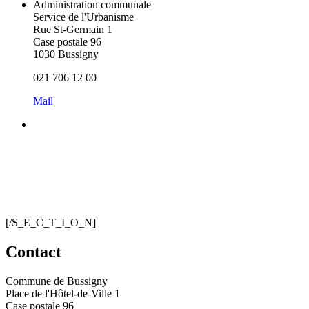
Administration communale
Service de l'Urbanisme
Rue St-Germain 1
Case postale 96
1030 Bussigny
021 706 12 00
Mail
[/S_E_C_T_I_O_N]
Contact
Commune de Bussigny
Place de l'Hôtel-de-Ville 1
Case postale 96