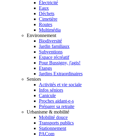
Électricité
Eaux
Déchets
Cimetière
Routes
Multimédia
Environnement
Biodiversité
Jardin familiaux
Subventions
Espace récréatif
Pour Bussigny, j'agis!
Etangs
Jardins Extraordinaires
Seniors
Activités et vie sociale
Infos séniors
Canicule
Proches aidant-e-s
Préparer sa retraite
Urbanisme & mobilité
Mobilité douce
Transports publics
Stationnement
PACom