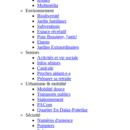
Routes
Multimédia
Environnement
Biodiversité
Jardin familiaux
Subventions
Espace récréatif
Pour Bussigny, j'agis!
Etangs
Jardins Extraordinaires
Seniors
Activités et vie sociale
Infos séniors
Canicule
Proches aidant-e-s
Préparer sa retraite
Urbanisme & mobilité
Mobilité douce
Transports publics
Stationnement
PACom
Quartier En Dalaz-Potteilaz
Sécurité
Numéros d'urgence
Pompiers