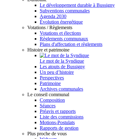
Le développement durable à Bussigny
Subventions communales
Agenda 2030
Évolution énergétique
Votations / Règlements
Votations et élections
Règlements communaux
Plans d'affectation et règlements
Histoire et patrimoine
Le mot de la Syndique
Les atouts de Bussigny
Un peu d’histoire
Perspectives
Patrimoine
Archives communales
Le conseil communal
Composition
Séances
Préavis et rapports
Liste des commissions
Motions-Postulats
Rapports de gestion
Plus proche de vous