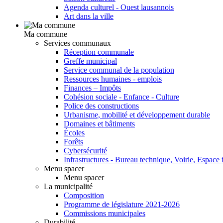
Agenda culturel - Ouest lausannois
Art dans la ville
Ma commune
Services communaux
Réception communale
Greffe municipal
Service communal de la population
Ressources humaines - emplois
Finances – Impôts
Cohésion sociale - Enfance - Culture
Police des constructions
Urbanisme, mobilité et développement durable
Domaines et bâtiments
Écoles
Forêts
Cybersécurité
Infrastructures - Bureau technique, Voirie, Espace f
Menu spacer
Menu spacer
La municipalité
Composition
Programme de législature 2021-2026
Commissions municipales
Durabilité