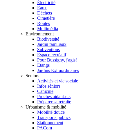
Électricité
Eaux
Déchets
Cimetière
Routes
Multimédia
Environnement
Biodiversité
Jardin familiaux
Subventions
Espace récréatif
Pour Bussigny, j'agis!
Etangs
Jardins Extraordinaires
Seniors
Activités et vie sociale
Infos séniors
Canicule
Proches aidant-e-s
Préparer sa retraite
Urbanisme & mobilité
Mobilité douce
Transports publics
Stationnement
PACom