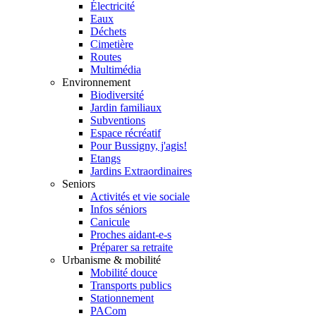
Électricité
Eaux
Déchets
Cimetière
Routes
Multimédia
Environnement
Biodiversité
Jardin familiaux
Subventions
Espace récréatif
Pour Bussigny, j'agis!
Etangs
Jardins Extraordinaires
Seniors
Activités et vie sociale
Infos séniors
Canicule
Proches aidant-e-s
Préparer sa retraite
Urbanisme & mobilité
Mobilité douce
Transports publics
Stationnement
PACom