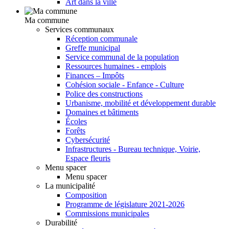
Art dans la ville
Ma commune
Services communaux
Réception communale
Greffe municipal
Service communal de la population
Ressources humaines - emplois
Finances – Impôts
Cohésion sociale - Enfance - Culture
Police des constructions
Urbanisme, mobilité et développement durable
Domaines et bâtiments
Écoles
Forêts
Cybersécurité
Infrastructures - Bureau technique, Voirie,
Espace fleuris
Menu spacer
Menu spacer
La municipalité
Composition
Programme de législature 2021-2026
Commissions municipales
Durabilité