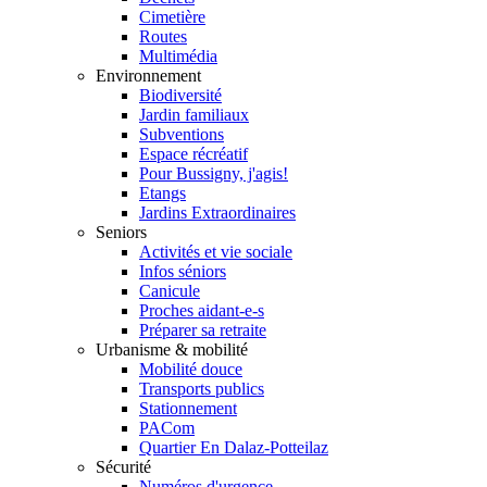
Cimetière
Routes
Multimédia
Environnement
Biodiversité
Jardin familiaux
Subventions
Espace récréatif
Pour Bussigny, j'agis!
Etangs
Jardins Extraordinaires
Seniors
Activités et vie sociale
Infos séniors
Canicule
Proches aidant-e-s
Préparer sa retraite
Urbanisme & mobilité
Mobilité douce
Transports publics
Stationnement
PACom
Quartier En Dalaz-Potteilaz
Sécurité
Numéros d'urgence