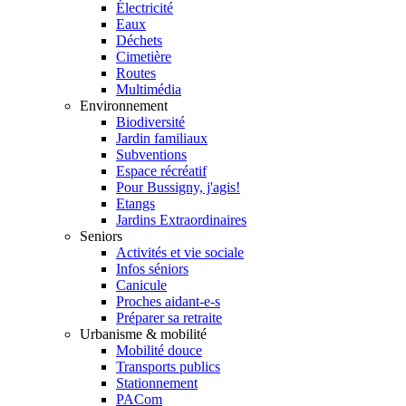
Électricité
Eaux
Déchets
Cimetière
Routes
Multimédia
Environnement
Biodiversité
Jardin familiaux
Subventions
Espace récréatif
Pour Bussigny, j'agis!
Etangs
Jardins Extraordinaires
Seniors
Activités et vie sociale
Infos séniors
Canicule
Proches aidant-e-s
Préparer sa retraite
Urbanisme & mobilité
Mobilité douce
Transports publics
Stationnement
PACom