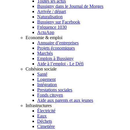
Toutes les actus
Bussigny dans le Journal de Morges
Arrivée / départ
Naturalisation
Bussigny sur Facebook
Fréquence 1030
ActuApp
Economie & emploi
Annuaire d’entreprises
Projets économiques
Marchés
Emplois à Bussigny
Aide à l’emploi - Le Défi
Cohésion sociale
Santé
Logement
Intégration
Prestations sociales
Fonds citoyen
Aide aux parents et aux jeunes
Infrastructures
Électricité
Eaux
Déchets
Cimetière