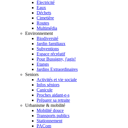
Électricité
Eaux
Déchets
Cimetière
Routes
Multimédia
Environnement
Biodiversité
Jardin familiaux
Subventions
Espace récréatif
Pour Bussigny, j'agis!
Etangs
Jardins Extraordinaires
Seniors
Activités et vie sociale
Infos séniors
Canicule
Proches aidant-e-s
Préparer sa retraite
Urbanisme & mobilité
Mobilité douce
Transports publics
Stationnement
PACom