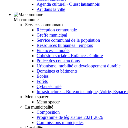
Agenda culturel - Ouest lausannois
Art dans la ville
Ma commune
Services communaux
Réception communale
Greffe municipal
Service communal de la population
Ressources humaines - emplois
Finances – Impôts
Cohésion sociale - Enfance - Culture
Police des constructions
Urbanisme, mobilité et développement durable
Domaines et bâtiments
Écoles
Forêts
Cybersécurité
Infrastructures - Bureau technique, Voirie, Espace f
Menu spacer
Menu spacer
La municipalité
Composition
Programme de législature 2021-2026
Commissions municipales
Durabilité