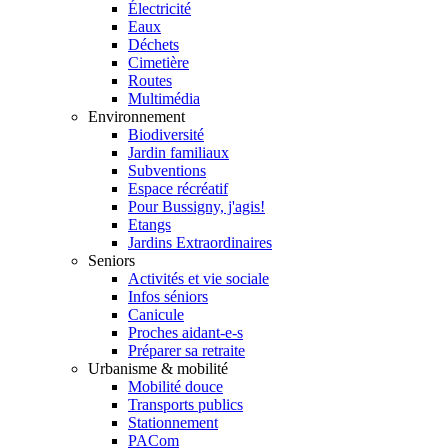
Électricité
Eaux
Déchets
Cimetière
Routes
Multimédia
Environnement
Biodiversité
Jardin familiaux
Subventions
Espace récréatif
Pour Bussigny, j'agis!
Etangs
Jardins Extraordinaires
Seniors
Activités et vie sociale
Infos séniors
Canicule
Proches aidant-e-s
Préparer sa retraite
Urbanisme & mobilité
Mobilité douce
Transports publics
Stationnement
PACom