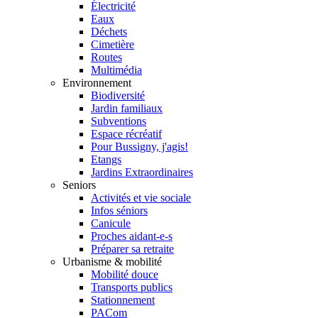
Électricité
Eaux
Déchets
Cimetière
Routes
Multimédia
Environnement
Biodiversité
Jardin familiaux
Subventions
Espace récréatif
Pour Bussigny, j'agis!
Etangs
Jardins Extraordinaires
Seniors
Activités et vie sociale
Infos séniors
Canicule
Proches aidant-e-s
Préparer sa retraite
Urbanisme & mobilité
Mobilité douce
Transports publics
Stationnement
PACom