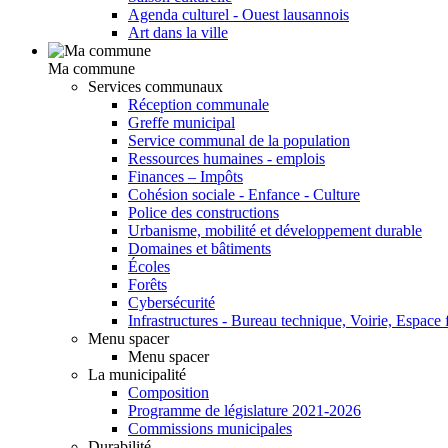
Agenda culturel - Ouest lausannois
Art dans la ville
Ma commune
Services communaux
Réception communale
Greffe municipal
Service communal de la population
Ressources humaines - emplois
Finances – Impôts
Cohésion sociale - Enfance - Culture
Police des constructions
Urbanisme, mobilité et développement durable
Domaines et bâtiments
Écoles
Forêts
Cybersécurité
Infrastructures - Bureau technique, Voirie, Espace f
Menu spacer
Menu spacer
La municipalité
Composition
Programme de législature 2021-2026
Commissions municipales
Durabilité