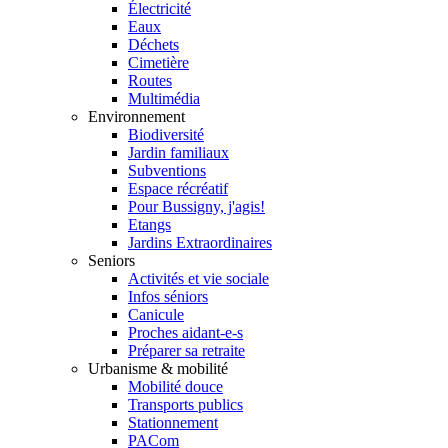
Électricité
Eaux
Déchets
Cimetière
Routes
Multimédia
Environnement
Biodiversité
Jardin familiaux
Subventions
Espace récréatif
Pour Bussigny, j'agis!
Etangs
Jardins Extraordinaires
Seniors
Activités et vie sociale
Infos séniors
Canicule
Proches aidant-e-s
Préparer sa retraite
Urbanisme & mobilité
Mobilité douce
Transports publics
Stationnement
PACom