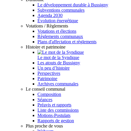
Le développement durable à Bussigny
Subventions communales
Agenda 2030
Évolution énergétique
Votations / Règlements
Votations et élections
Règlements communaux
Plans d'affectation et règlements
Histoire et patrimoine
Le mot de la Syndique
Les atouts de Bussigny
Un peu d’histoire
Perspectives
Patrimoine
Archives communales
Le conseil communal
Composition
Séances
Préavis et rapports
Liste des commissions
Motions-Postulats
Rapports de gestion
Plus proche de vous