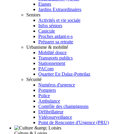
Etangs
Jardins Extraordinaires
Seniors
Activités et vie sociale
Infos séniors
Canicule
Proches aidant-e-s
Préparer sa retraite
Urbanisme & mobilité
Mobilité douce
Transports publics
Stationnement
PACom
Quartier En Dalaz-Potteilaz
Sécurité
Numéros d'urgence
Pompiers
Police
Ambulance
Contrôle des champignons
Défibrillateur
Vidéosurveillance
Point de Rencontre d'Urgence (PRU)
Culture & Loisirs