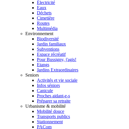
Électricité
Eaux
Déchets
Cimetière
Routes
Multimédia
Environnement
Biodiversité
Jardin familiaux
Subventions
Espace récréatif
Pour Bussigny, j'agis!
Etangs
Jardins Extraordinaires
Seniors
Activités et vie sociale
Infos séniors
Canicule
Proches aidant-e-s
Préparer sa retraite
Urbanisme & mobilité
Mobilité douce
Transports publics
Stationnement
PACom