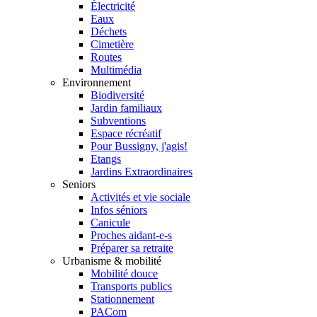
Électricité
Eaux
Déchets
Cimetière
Routes
Multimédia
Environnement
Biodiversité
Jardin familiaux
Subventions
Espace récréatif
Pour Bussigny, j'agis!
Etangs
Jardins Extraordinaires
Seniors
Activités et vie sociale
Infos séniors
Canicule
Proches aidant-e-s
Préparer sa retraite
Urbanisme & mobilité
Mobilité douce
Transports publics
Stationnement
PACom