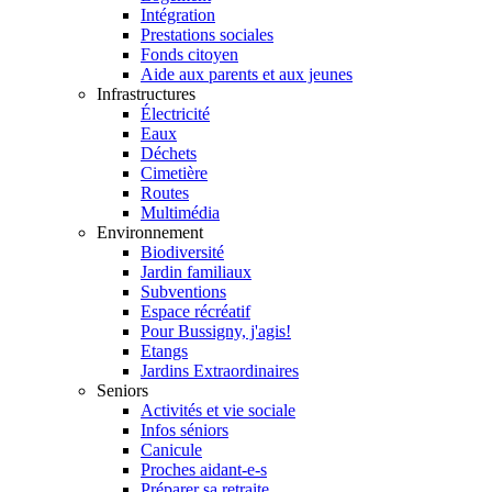
Intégration
Prestations sociales
Fonds citoyen
Aide aux parents et aux jeunes
Infrastructures
Électricité
Eaux
Déchets
Cimetière
Routes
Multimédia
Environnement
Biodiversité
Jardin familiaux
Subventions
Espace récréatif
Pour Bussigny, j'agis!
Etangs
Jardins Extraordinaires
Seniors
Activités et vie sociale
Infos séniors
Canicule
Proches aidant-e-s
Préparer sa retraite