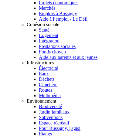
Projets économiques
Marchés
Emplois à Bussigny
Aide à l’emploi - Le Défi
Cohésion sociale
Santé
Logement
Intégration
Prestations sociales
Fonds citoyen
Aide aux parents et aux jeunes
Infrastructures
Électricité
Eaux
Déchets
Cimetière
Routes
Multimédia
Environnement
Biodiversité
Jardin familiaux
Subventions
Espace récréatif
Pour Bussigny, j'agis!
Etangs