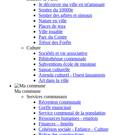
Je découvre ma ville en m'amusant
Sentier du 10000e
Sentier des arbres et oiseaux
Nature en ville
Places de jeux
Ville jouable
Parc du Centre
Trésor des Forêts
Culture
Sociétés et vie associative
Bibliothèque communale
Subventions école de musique
Saison culturelle
Agenda culturel - Ouest lausannois
Art dans la ville
Ma commune
Services communaux
Réception communale
Greffe municipal
Service communal de la population
Ressources humaines - emplois
Finances – Impôts
Cohésion sociale - Enfance - Culture
Police des constructions