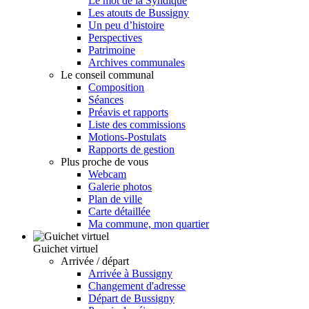
Le mot de la Syndique
Les atouts de Bussigny
Un peu d’histoire
Perspectives
Patrimoine
Archives communales
Le conseil communal
Composition
Séances
Préavis et rapports
Liste des commissions
Motions-Postulats
Rapports de gestion
Plus proche de vous
Webcam
Galerie photos
Plan de ville
Carte détaillée
Ma commune, mon quartier
Guichet virtuel
Arrivée / départ
Arrivée à Bussigny
Changement d'adresse
Départ de Bussigny