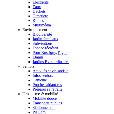
Électricité
Eaux
Déchets
Cimetière
Routes
Multimédia
Environnement
Biodiversité
Jardin familiaux
Subventions
Espace récréatif
Pour Bussigny, j'agis!
Etangs
Jardins Extraordinaires
Seniors
Activités et vie sociale
Infos séniors
Canicule
Proches aidant-e-s
Préparer sa retraite
Urbanisme & mobilité
Mobilité douce
Transports publics
Stationnement
PACom