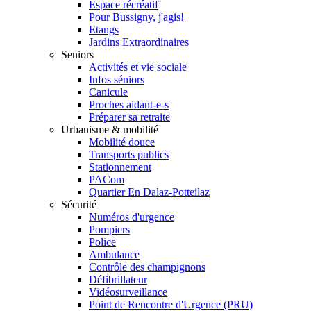
Espace récréatif
Pour Bussigny, j'agis!
Etangs
Jardins Extraordinaires
Seniors
Activités et vie sociale
Infos séniors
Canicule
Proches aidant-e-s
Préparer sa retraite
Urbanisme & mobilité
Mobilité douce
Transports publics
Stationnement
PACom
Quartier En Dalaz-Potteilaz
Sécurité
Numéros d'urgence
Pompiers
Police
Ambulance
Contrôle des champignons
Défibrillateur
Vidéosurveillance
Point de Rencontre d'Urgence (PRU)