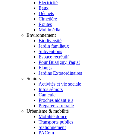
Électricité
Eaux
Déchets
Cimetière
Routes
Multimédia
Environnement
Biodiversité
Jardin familiaux
Subventions
Espace récréatif
Pour Bussigny, j'agis!
Etangs
Jardins Extraordinaires
Seniors
Activités et vie sociale
Infos séniors
Canicule
Proches aidant-e-s
Préparer sa retraite
Urbanisme & mobilité
Mobilité douce
Transports publics
Stationnement
PACom