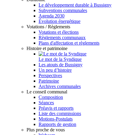
Le développement durable à Bussigny
Subventions communales
Agenda 2030
Évolution énergétique
Votations / Règlements
Votations et élections
Règlements communaux
Plans d'affectation et règlements
Histoire et patrimoine
Le mot de la Syndique
Les atouts de Bussigny
Un peu d’histoire
Perspectives
Patrimoine
Archives communales
Le conseil communal
Composition
Séances
Préavis et rapports
Liste des commissions
Motions-Postulats
Rapports de gestion
Plus proche de vous