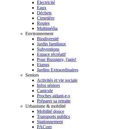
Électricité
Eaux
Déchets
Cimetière
Routes
Multimédia
Environnement
Biodiversité
Jardin familiaux
Subventions
Espace récréatif
Pour Bussigny, j'agis!
Etangs
Jardins Extraordinaires
Seniors
Activités et vie sociale
Infos séniors
Canicule
Proches aidant-e-s
Préparer sa retraite
Urbanisme & mobilité
Mobilité douce
Transports publics
Stationnement
PACom