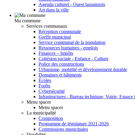
Agenda culturel - Ouest lausannois
Art dans la ville
Ma commune
Services communaux
Réception communale
Greffe municipal
Service communal de la population
Ressources humaines - emplois
Finances – Impôts
Cohésion sociale - Enfance - Culture
Police des constructions
Urbanisme, mobilité et développement durable
Domaines et bâtiments
Écoles
Forêts
Cybersécurité
Infrastructures - Bureau technique, Voirie, Espace f
Menu spacer
Menu spacer
La municipalité
Composition
Programme de législature 2021-2026
Commissions municipales
Durabilité