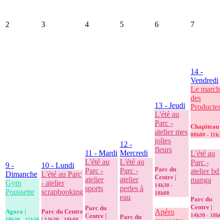
2
3
4
5
6
7
14
-
Vendredi
Le march
des
13
- Jeudi
Producte
L'été au
Parc -
Chapiteau 
atelier mes
08h00 - 11h
jolies
12
-
fleurs
11
- Mardi
Mercredi
L'été au
L'été au
L'été au
Parc -
9
-
10
- Lundi
Parc du
Parc -
Parc -
atelier bd
Dimanche
L'été au Parc
Centre |
atelier
atelier
manga
Gym
- atelier
14h30 -
sports
perles à
Poussette
scrapbooking
18h00
eau
Parc du
Centre |
Parc du
Agora |
Parc du Centre
Apéro
Centre |
14h30 - 18h
Parc du
|
10h30 - 11h30
14h30 - 18h00