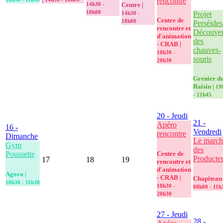
rencontre
14h30 -
Centre |
18h00
14h30 -
Projet
Centre de
18h00
Perséides
rencontre et
Découver
d'animation
des
- CRAB |
chauves-
18h30 -
souris
20h30
Grenier d
Raisin |
19
- 21h45
20
- Jeudi
21
-
Apéro
16
-
Vendredi
rencontre
Dimanche
Le march
Gym
des
Centre de
Poussette
Producte
17
18
19
rencontre et
d'animation
Agora |
- CRAB |
Chapiteau 
10h30 - 11h30
18h30 -
08h00 - 11h
20h30
27
- Jeudi
28
-