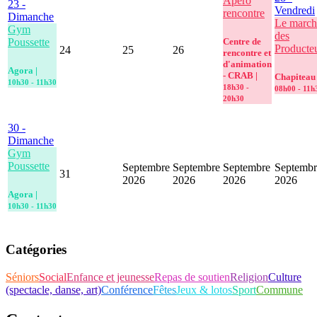
Apéro
23
-
Vendredi
rencontre
Dimanche
Le march
Gym
des
Centre de
Poussette
Producte
24
25
26
rencontre et
d'animation
Agora |
- CRAB |
Chapiteau 
10h30 - 11h30
18h30 -
08h00 - 11h
20h30
30
-
Dimanche
Gym
Poussette
Septembre
Septembre
Septembre
Septembr
31
2026
2026
2026
2026
Agora |
10h30 - 11h30
Catégories
Séniors
Social
Enfance et jeunesse
Repas de soutien
Religion
Culture
(spectacle, danse, art)
Conférence
Fêtes
Jeux & lotos
Sport
Commune