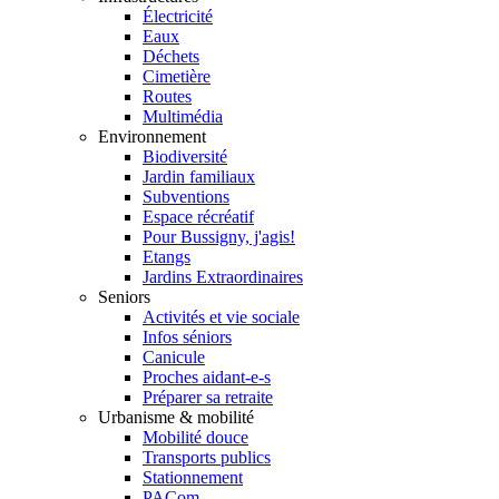
Électricité
Eaux
Déchets
Cimetière
Routes
Multimédia
Environnement
Biodiversité
Jardin familiaux
Subventions
Espace récréatif
Pour Bussigny, j'agis!
Etangs
Jardins Extraordinaires
Seniors
Activités et vie sociale
Infos séniors
Canicule
Proches aidant-e-s
Préparer sa retraite
Urbanisme & mobilité
Mobilité douce
Transports publics
Stationnement
PACom