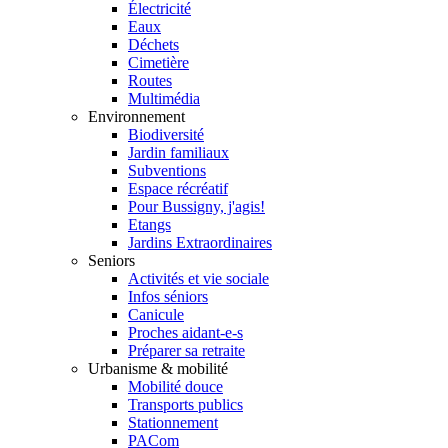
Électricité
Eaux
Déchets
Cimetière
Routes
Multimédia
Environnement
Biodiversité
Jardin familiaux
Subventions
Espace récréatif
Pour Bussigny, j'agis!
Etangs
Jardins Extraordinaires
Seniors
Activités et vie sociale
Infos séniors
Canicule
Proches aidant-e-s
Préparer sa retraite
Urbanisme & mobilité
Mobilité douce
Transports publics
Stationnement
PACom